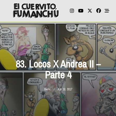
Skip
to
content
83. Locos X Andrea II –
Parte 4
Berni
Apr 10, 2017