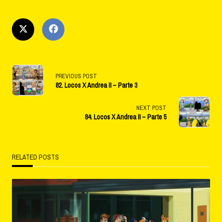
<span
PREVIOUS POST
82. Locos X Andrea II – Parte 3
class="nav-
subtitle
NEXT POST
84. Locos X Andrea II – Parte 5
screen-
reader-
RELATED POSTS
text">Page</span>