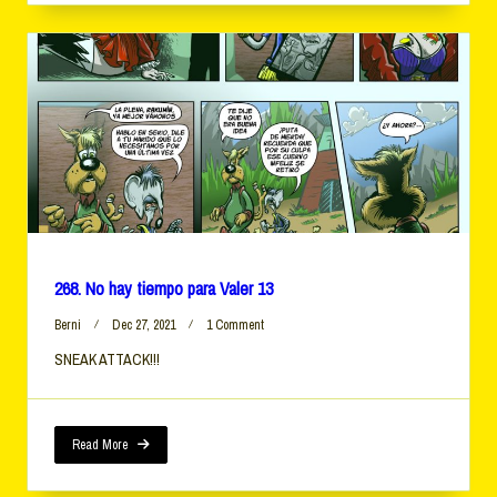
268. No hay tiempo para Valer 13
On
Berni
Dec 27, 2021
1 Comment
268.
SNEAK ATTACK!!!
No
Hay
Tiempo
Para
Valer
Read More
13