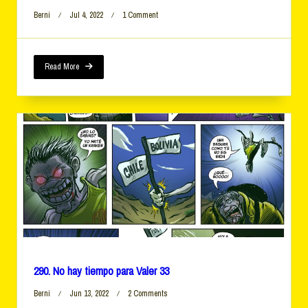
On
Berni
Jul 4, 2022
1 Comment
292.
No
Hay
Tiempo
Read More
Para
Valer
35
290. No hay tiempo para Valer 33
On
Berni
Jun 13, 2022
2 Comments
290.