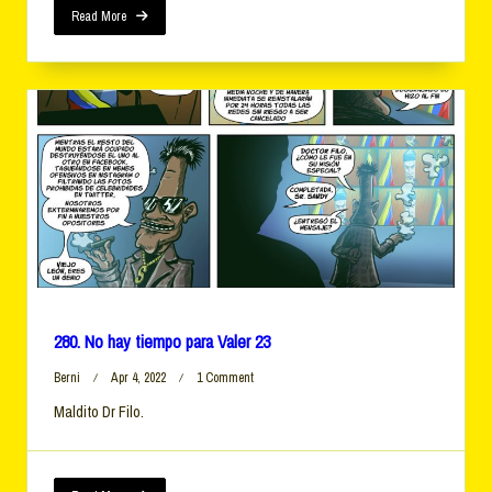
Read More
280. No hay tiempo para Valer 23
On
Berni
Apr 4, 2022
1 Comment
280.
Maldito Dr Filo.
No
Hay
Tiempo
Para