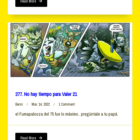
Valer
Read More
23
277. No hay tiempo para Valer 21
On
Berni
Mar 14, 2022
1 Comment
277.
el Fumapalooza del 75 fue lo máximo.. pregúntale a tu papá.
No
Hay
Tiempo
Para
Valer
Read More