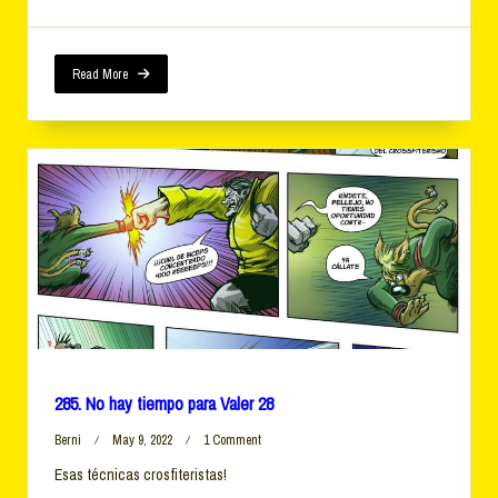
Read More
285. No hay tiempo para Valer 28
On
Berni
May 9, 2022
1 Comment
285.
Esas técnicas crosfiteristas!
No