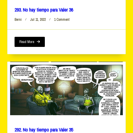
293. No hay tiempo para Valer 36
On
Berni
Jul 11, 2022
1 Comment
293.
No
Hay
Tiempo
Read More
Para
Valer
36
292. No hay tiempo para Valer 35