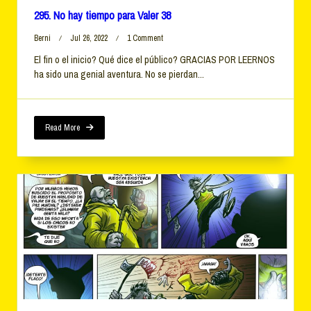
295. No hay tiempo para Valer 38
On
Berni
Jul 26, 2022
1 Comment
295.
El fin o el inicio? Qué dice el público? GRACIAS POR LEERNOS
No
ha sido una genial aventura. No se pierdan...
Hay
Tiempo
Para
Valer
38
Read More