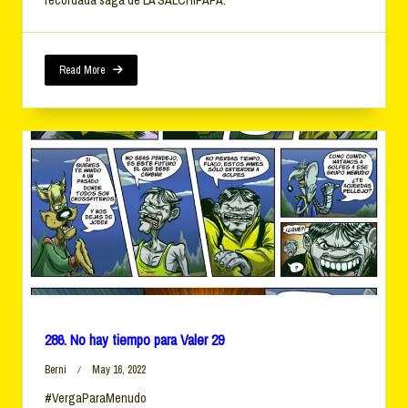
Hay
Tiempo
Para
Valer
30
Read More
286. No hay tiempo para Valer 29
Berni
May 16, 2022
#VergaParaMenudo