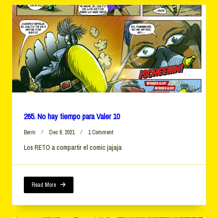
265. No hay tiempo para Valer 10
On
Berni
Dec 6, 2021
1 Comment
265.
Los RETO a compartir el comic jajaja
No
Hay
Tiempo
Para
Valer
Read More
10