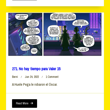
19
271. No hay tiempo para Valer 15
On
Berni
Jan 24, 2022
1 Comment
271.
A Huele Pega le robaron el Óscar.
No
Hay
Tiempo
Para
Valer
Read More
15