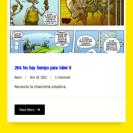
264. No hay tiempo para Valer 9
On
Berni
Nov 29, 2021
1 Comment
264.
Necesito la chancleta voladora.
No
Hay
Tiempo
Para
Valer
Read More
9