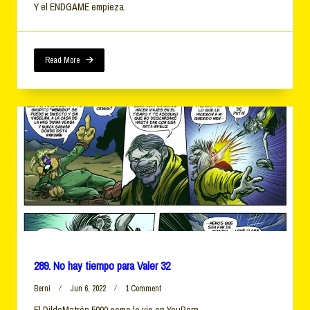
Y el ENDGAME empieza.
No
Hay
Tiempo
Para
Valer
Read More
33
289. No hay tiempo para Valer 32
On
Berni
Jun 6, 2022
1 Comment
289.
El DildoMatrón 5000 como lo vio en YouPorn.