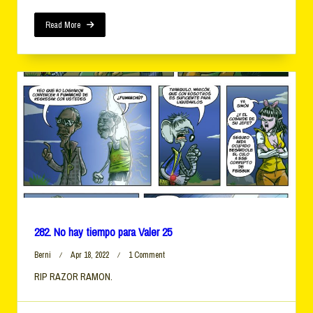
Para
Valer
Read More
26
282. No hay tiempo para Valer 25
On
Berni
Apr 18, 2022
1 Comment
282.
RIP RAZOR RAMON.
No
Hay
Tiempo