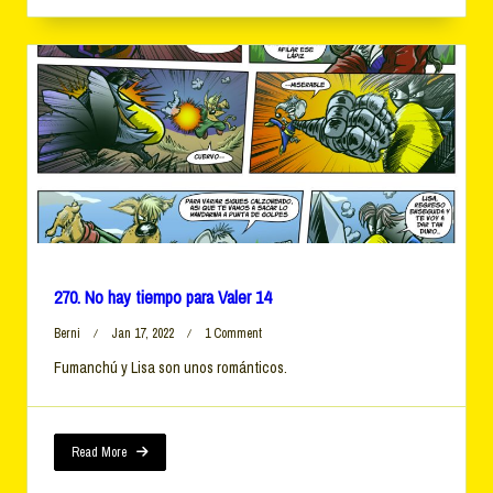
270. No hay tiempo para Valer 14
On
Berni
Jan 17, 2022
1 Comment
270.
Fumanchú y Lisa son unos románticos.
No
Hay
Tiempo
Para
Valer
Read More
14