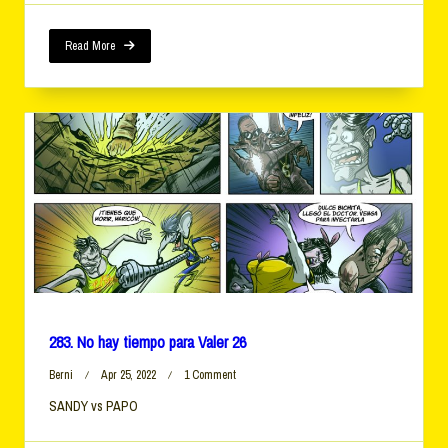
Read More
283. No hay tiempo para Valer 26
On
Berni
Apr 25, 2022
1 Comment
283.
SANDY vs PAPO
No
Hay
Tiempo