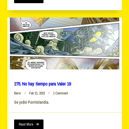
21
275. No hay tiempo para Valer 19
On
Berni
Feb 21, 2022
1 Comment
275.
Se jodió Porritolandia.
No
Hay
Tiempo
Para
Valer
Read More