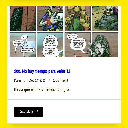
266. No hay tiempo para Valer 11
On
Berni
Dec 13, 2021
1 Comment
266.
Hasta que el cuervo infeliz lo logró.
No
Hay
Tiempo
Para
Valer
Read More
11