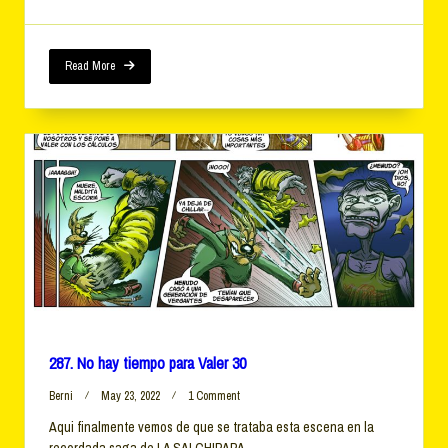
Hay
Tiempo
Para
Valer
Read More
31
287. No hay tiempo para Valer 30
On
Berni
May 23, 2022
1 Comment
287.
Aqui finalmente vemos de que se trataba esta escena en la
No
recordada saga de LA SALCHIPAPA.