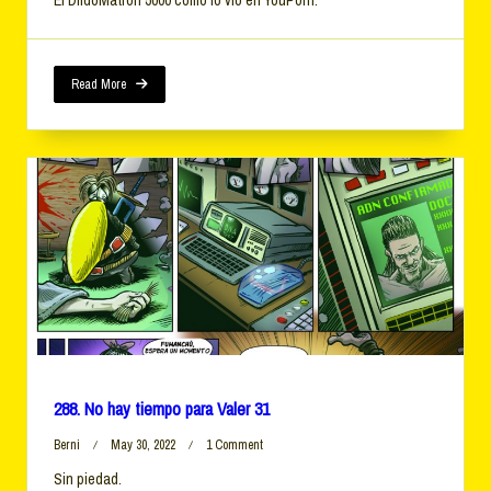
No
Hay
Tiempo
Para
Valer
Read More
32
288. No hay tiempo para Valer 31
On
Berni
May 30, 2022
1 Comment
288.
Sin piedad.
No