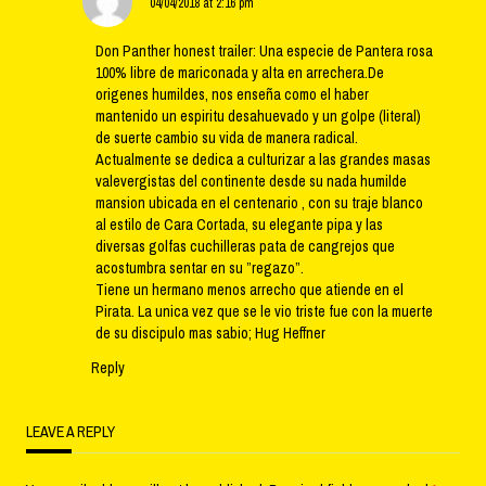
04/04/2018 at 2:16 pm
Don Panther honest trailer: Una especie de Pantera rosa
100% libre de mariconada y alta en arrechera.De
origenes humildes, nos enseña como el haber
mantenido un espiritu desahuevado y un golpe (literal)
de suerte cambio su vida de manera radical.
Actualmente se dedica a culturizar a las grandes masas
valevergistas del continente desde su nada humilde
mansion ubicada en el centenario , con su traje blanco
al estilo de Cara Cortada, su elegante pipa y las
diversas golfas cuchilleras pata de cangrejos que
acostumbra sentar en su ”regazo”.
Tiene un hermano menos arrecho que atiende en el
Pirata. La unica vez que se le vio triste fue con la muerte
de su discipulo mas sabio; Hug Heffner
Reply
LEAVE A REPLY