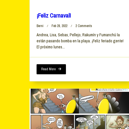
¡Feliz Carnaval!
On
Berni
Feb 28, 2022
2 Comments
¡Feliz
Andrea, Lisa, Sebas, Pellejo, Rakumín y Fumanchú la
Carnaval!
están pasando bomba en la playa. ¡Feliz feriado gente!
El próximo lunes...
Read More