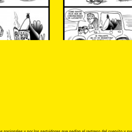
s nacionales y por los seguidores que pedían el regreso del cuervito y su