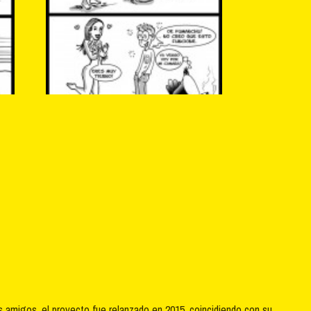
s amigos, el proyecto fue relanzado en 2015, coincidiendo con su