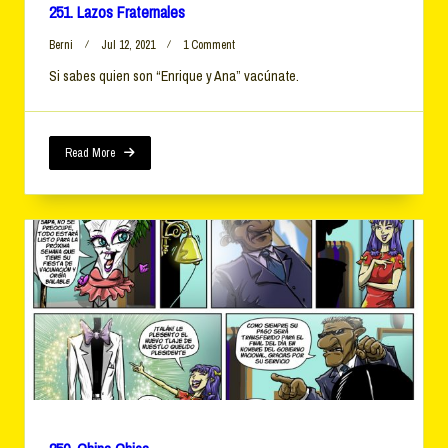
251. Lazos Fraternales
On
Berni
Jul 12, 2021
1 Comment
251.
Si sabes quien son “Enrique y Ana” vacúnate.
Lazos
Fraternales
Read More