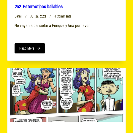
252. Estereotipos bailables
On
Berni
Jul 19, 2021
4 Comments
252.
No vayan a cancelar a Enrique y Ana por favor.
Estereotipos
Bailables
Read More