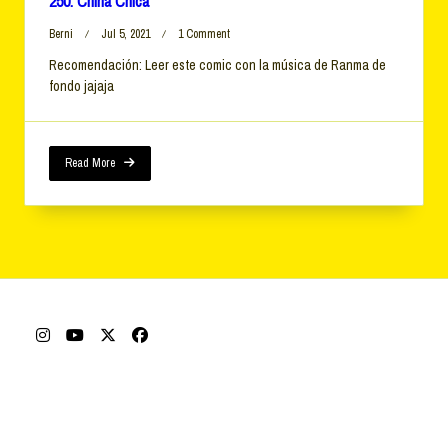
250. China Chica
On
Berni
Jul 5, 2021
1 Comment
250.
Recomendación: Leer este comic con la música de Ranma de
China
fondo jajaja
Chica
Read More