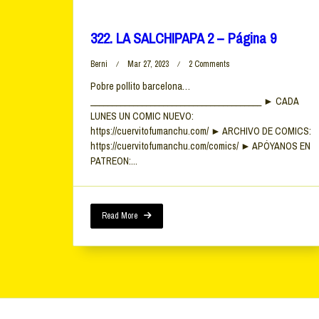
322. LA SALCHIPAPA 2 – Página 9
On
Berni
Mar 27, 2023
2 Comments
322.
Pobre pollito barcelona…
LA
________________________________________ ► CADA
SALCHIPAPA
2
LUNES UN COMIC NUEVO:
–
https://cuervitofumanchu.com/ ► ARCHIVO DE COMICS:
Página
https://cuervitofumanchu.com/comics/ ► APÓYANOS EN
9
PATREON:...
Read More