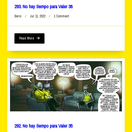
293. No hay tiempo para Valer 36
On
Berni
Jul 11, 2022
1 Comment
293.
No
Hay
Tiempo
Read More
Para
Valer
36
292. No hay tiempo para Valer 35