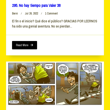
295. No hay tiempo para Valer 38
On
Berni
Jul 26, 2022
1 Comment
295.
El fin o el inicio? Qué dice el público? GRACIAS POR LEERNOS
No
ha sido una genial aventura. No se pierdan...
Hay
Tiempo
Para
Valer
38
Read More