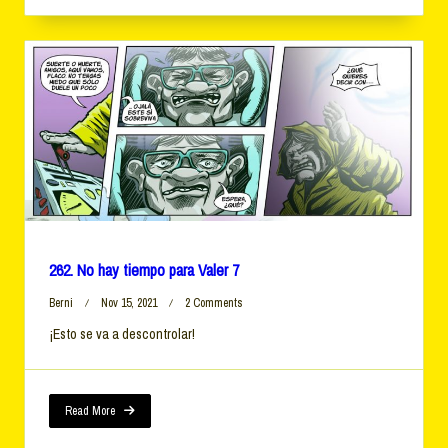
262. No hay tiempo para Valer 7
On
Berni
Nov 15, 2021
2 Comments
262.
¡Esto se va a descontrolar!
No
Hay
Tiempo
Para
Valer
Read More
7