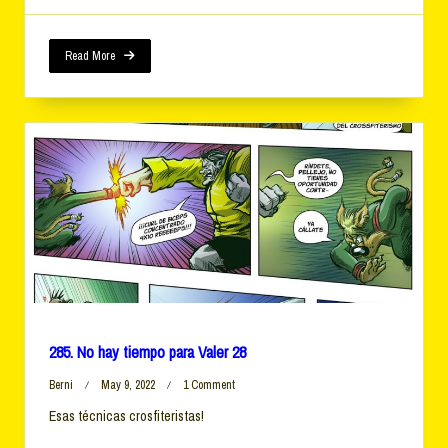
Read More
285. No hay tiempo para Valer 28
On
Berni
May 9, 2022
1 Comment
285.
Esas técnicas crosfiteristas!
No
Hay