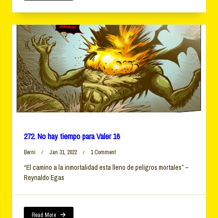
18
272. No hay tiempo para Valer 16
On
Berni
Jan 31, 2022
1 Comment
272.
“El camino a la inmortalidad esta lleno de peligros mortales” –
No
Reynaldo Egas
Hay
Tiempo
Para
Valer
16
Read More