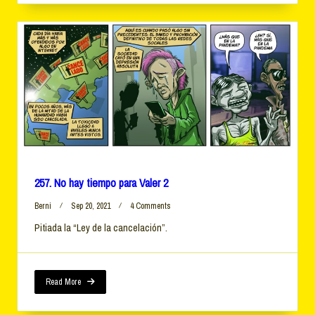
257. No hay tiempo para Valer 2
On
Berni
Sep 20, 2021
4 Comments
257.
Pitiada la “Ley de la cancelación”.
No
Hay
Tiempo
Para
Valer
Read More
2