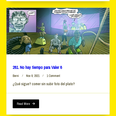
261. No hay tiempo para Valer 6
On
Berni
Nov 8, 2021
1 Comment
261.
¿Qué sigue? comer sin subir foto del plato?
No
Hay
Tiempo
Para
Valer
Read More
6