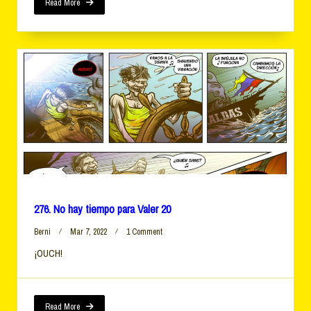
Valer
Read More
22
276. No hay tiempo para Valer 20
On
Berni
Mar 7, 2022
1 Comment
276.
¡OUCH!
No
Hay
Tiempo
Para
Valer
Read More