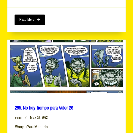
Hay
Tiempo
Para
Valer
Read More
32
286. No hay tiempo para Valer 29
Berni
May 16, 2022
#VergaParaMenudo