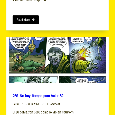
No
Hay
Tiempo
Para
Valer
Read More
33
289. No hay tiempo para Valer 32
On
Berni
Jun 6, 2022
1 Comment
289.
El DildoMatrón 5000 como lo vio en YouPorn.
No