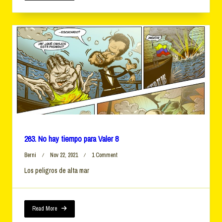
9
263. No hay tiempo para Valer 8
On
Berni
Nov 22, 2021
1 Comment
263.
Los peligros de alta mar
No
Hay
Tiempo
Para
Valer
Read More
8