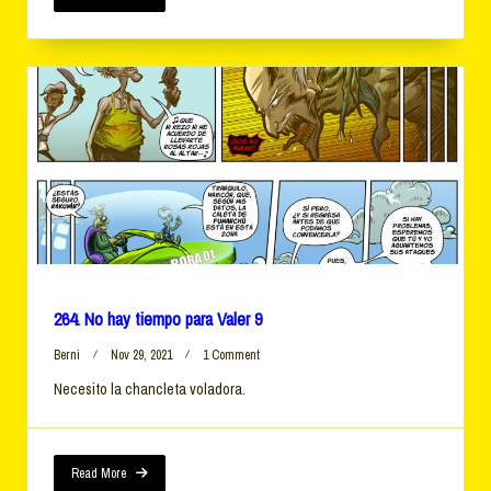
264. No hay tiempo para Valer 9
On
Berni
Nov 29, 2021
1 Comment
264.
Necesito la chancleta voladora.
No
Hay
Tiempo
Para
Valer
Read More