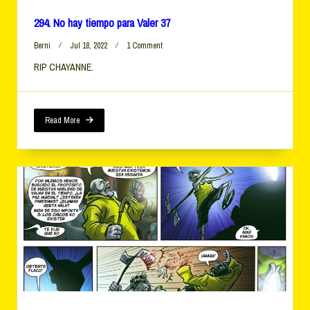
294. No hay tiempo para Valer 37
On
Berni
Jul 18, 2022
1 Comment
294.
RIP CHAYANNE.
No
Hay
Tiempo
Para
Valer
Read More
37