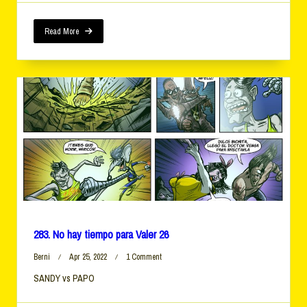
Tiempo
Para
Valer
Read More
28
283. No hay tiempo para Valer 26
On
Berni
Apr 25, 2022
1 Comment
283.
SANDY vs PAPO
No
Hay
Tiempo