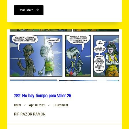
Para
Valer
Read More
26
282. No hay tiempo para Valer 25
On
Berni
Apr 18, 2022
1 Comment
282.
RIP RAZOR RAMON.
No
Hay
Tiempo