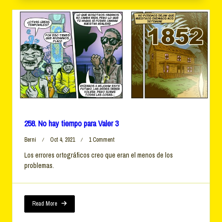
258. No hay tiempo para Valer 3
On
Berni
Oct 4, 2021
1 Comment
258.
Los errores ortográficos creo que eran el menos de los
No
problemas.
Hay
Tiempo
Para
Valer
3
Read More