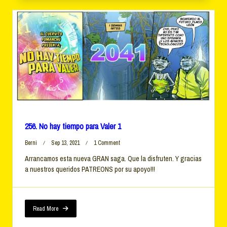
256. No hay tiempo para Valer 1
On
Berni
Sep 13, 2021
1 Comment
256.
Arrancamos esta nueva GRAN saga. Que la disfruten. Y gracias
No
a nuestros queridos PATREONS por su apoyo!!!
Hay
Tiempo
Para
Valer
1
Read More