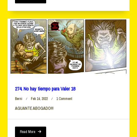
20
274. No hay tiempo para Valer 18
On
Berni
Feb 14, 2022
1 Comment
274.
AGUANTE ABOGADO!!!
No
Hay
Tiempo
Para
Valer
Read More