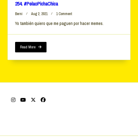
254. #PelaoPichaChica
On
Berni
Aug 2, 2021
1 Comment
254.
Yo también quiero que me paguen por hacer memes.
#PelaoPichaChica
Read More