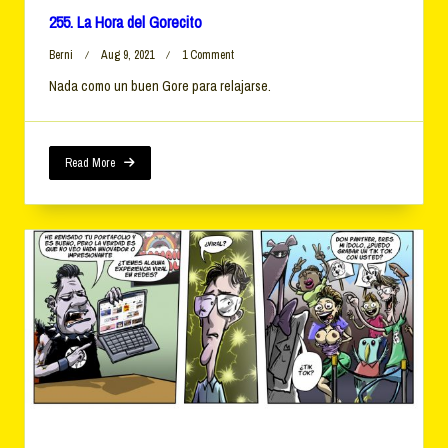
255. La Hora del Gorecito
On
Berni
Aug 9, 2021
1 Comment
255.
Nada como un buen Gore para relajarse.
La
Hora
Del
Gorecito
Read More