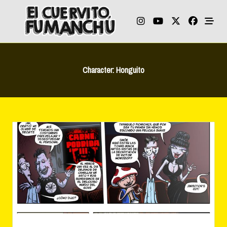
Skip
to
content
Character:
Honguito