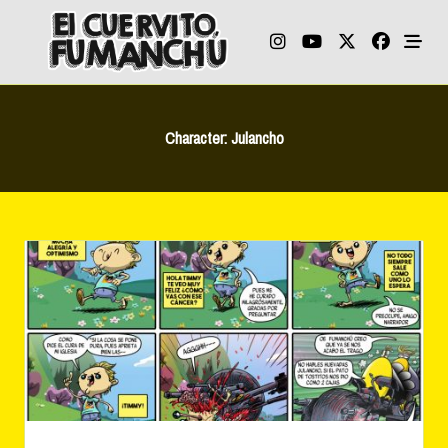
Skip
to
content
Character:
Julancho