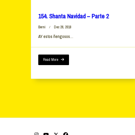
154. Shanta Navidad – Parte 2
Berni
Dec 26, 2018
AY estos ñengosos…
Read More