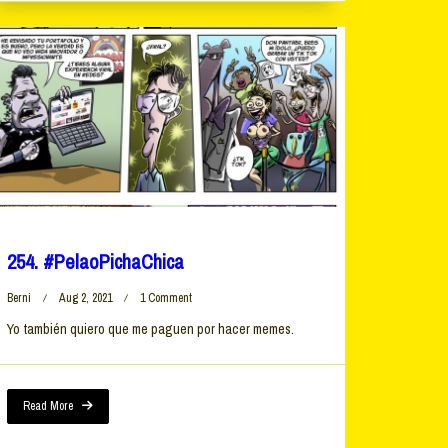
254. #PelaoPichaChica
On
Berni
Aug 2, 2021
1 Comment
254.
Yo también quiero que me paguen por hacer memes.
#PelaoPichaChica
Read More