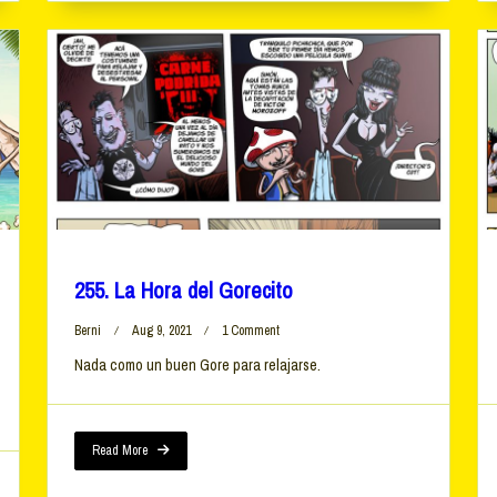
255. La Hora del Gorecito
On
Berni
Aug 9, 2021
1 Comment
255.
Nada como un buen Gore para relajarse.
La
Hora
Del
Gorecito
Read More