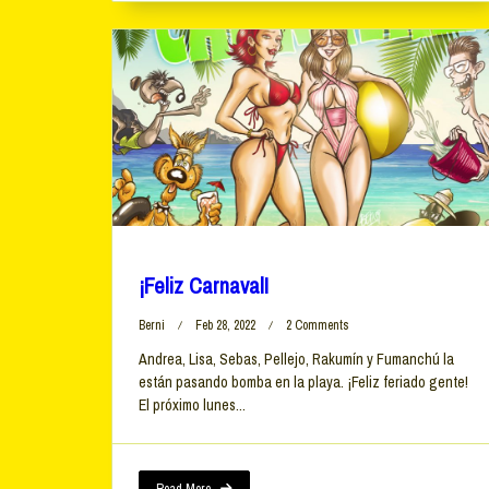
¡Feliz Carnaval!
On
Berni
Feb 28, 2022
2 Comments
¡Feliz
Andrea, Lisa, Sebas, Pellejo, Rakumín y Fumanchú la
Carnaval!
están pasando bomba en la playa. ¡Feliz feriado gente!
El próximo lunes...