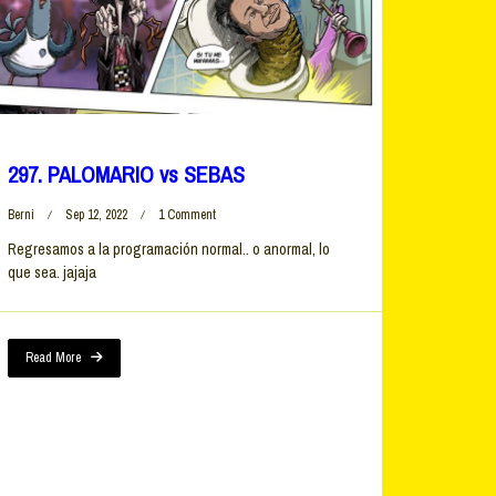
297. PALOMARIO vs SEBAS
On
Berni
Sep 12, 2022
1 Comment
297.
Regresamos a la programación normal.. o anormal, lo
PALOMARIO
que sea. jajaja
Vs
SEBAS
Read More