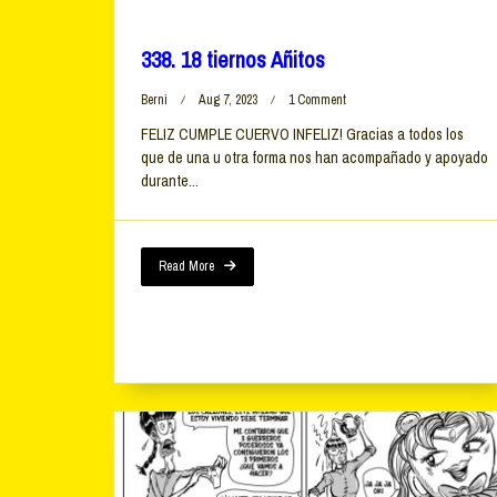
338. 18 tiernos Añitos
On
Berni
Aug 7, 2023
1 Comment
338.
FELIZ CUMPLE CUERVO INFELIZ! Gracias a todos los
18
que de una u otra forma nos han acompañado y apoyado
Tiernos
Añitos
durante...
Read More