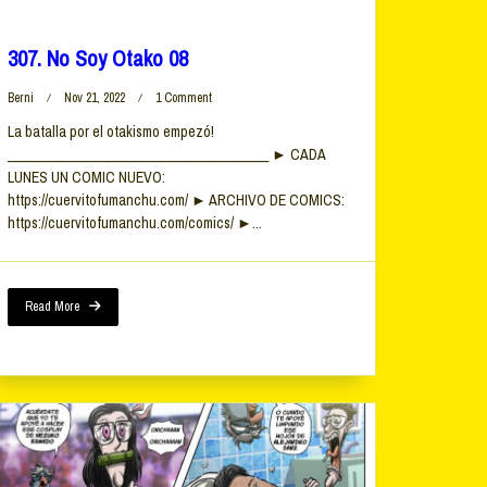
307. No Soy Otako 08
On
Berni
Nov 21, 2022
1 Comment
307.
La batalla por el otakismo empezó!
No
________________________________________ ► CADA
Soy
Otako
LUNES UN COMIC NUEVO:
08
https://cuervitofumanchu.com/ ► ARCHIVO DE COMICS:
https://cuervitofumanchu.com/comics/ ►...
Read More