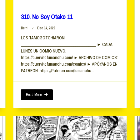
310. No Soy Otako 11
Berni
Dec 14, 2022
LOS TAMOGOTCHIARON!
________________________________________ ► CADA
LUNES UN COMIC NUEVO:
https://cuervitofumanchu.com/ ► ARCHIVO DE COMICS:
https://cuervitofumanchu.com/comics/ ► APÓYANOS EN
PATREON: https://Patreon.com/fumanchu...
Read More