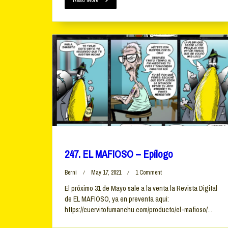
Read More
247. EL MAFIOSO – Epílogo
On
Berni
May 17, 2021
1 Comment
247.
El próximo 31 de Mayo sale a la venta la Revista Digital
EL
de EL MAFIOSO, ya en preventa aqui:
MAFIOSO
–
https://cuervitofumanchu.com/producto/el-mafioso/...
Epílogo