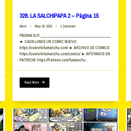
328. LA SALCHIPAPA 2 – Página 15
On
Berni
May 16, 2023
1 Comment
328.
PÁGINA XL!!! ________________________________________
LA
► CADA LUNES UN COMIC NUEVO:
SALCHIPAPA
2
https://cuervitofumanchu.com/ ► ARCHIVO DE COMICS:
–
https://cuervitofumanchu.com/comics/ ► APÓYANOS EN
Página
PATREON: https://Patreon.com/fumanchu...
15
Read More