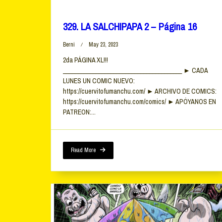
329. LA SALCHIPAPA 2 – Página 16
Berni
May 23, 2023
2da PÁGINA XL!!!
________________________________________ ► CADA
LUNES UN COMIC NUEVO:
https://cuervitofumanchu.com/ ► ARCHIVO DE COMICS:
https://cuervitofumanchu.com/comics/ ► APÓYANOS EN
PATREON:...
Read More