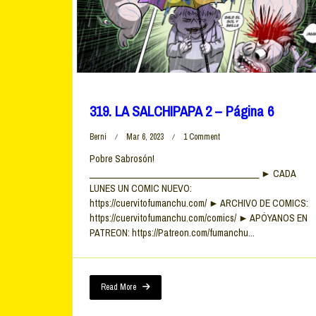
319. LA SALCHIPAPA 2 – Página 6
On
Berni
Mar 6, 2023
1 Comment
319.
Pobre Sabrosón!
LA
________________________________________ ► CADA
SALCHIPAPA
2
LUNES UN COMIC NUEVO:
–
https://cuervitofumanchu.com/ ► ARCHIVO DE COMICS:
Página
https://cuervitofumanchu.com/comics/ ► APÓYANOS EN
6
PATREON: https://Patreon.com/fumanchu...
Read More