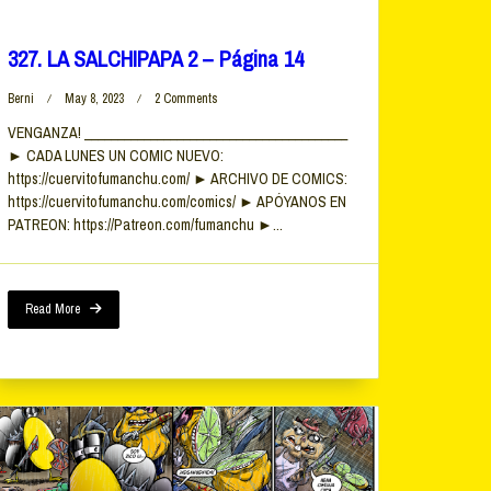
327. LA SALCHIPAPA 2 – Página 14
On
Berni
May 8, 2023
2 Comments
327.
VENGANZA! ________________________________________
LA
► CADA LUNES UN COMIC NUEVO:
SALCHIPAPA
2
https://cuervitofumanchu.com/ ► ARCHIVO DE COMICS:
–
https://cuervitofumanchu.com/comics/ ► APÓYANOS EN
Página
PATREON: https://Patreon.com/fumanchu ►...
14
Read More