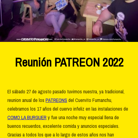
Reunión PATREON 2022
El sábado 27 de agosto pasado tuvimos nuestra, ya tradicional,
reunion anual de los
PATREONS
del Cuervito Fumanchu,
celebramos los 17 años del cuervo infeliz en las instalaciones de
COMO LA BURGUER
y fue una noche muy especial llena de
buenos recuerdos, excelente comida y anuncios especiales.
Gracias a todos los que a lo largo de estos años nos han