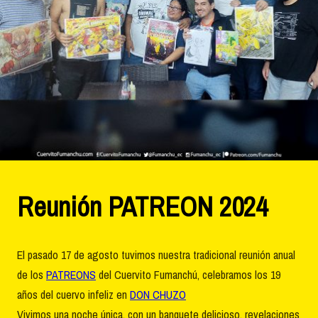
Reunión PATREON 2024
El pasado 17 de agosto tuvimos nuestra tradicional reunión anual
de los
PATREONS
del Cuervito Fumanchú, celebramos los 19
años del cuervo infeliz en
DON CHUZO
Vivimos una noche única, con un banquete delicioso, revelaciones