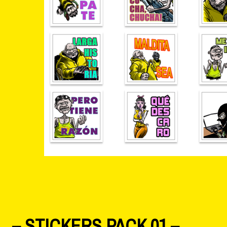
– STICKERS PACK 01 –