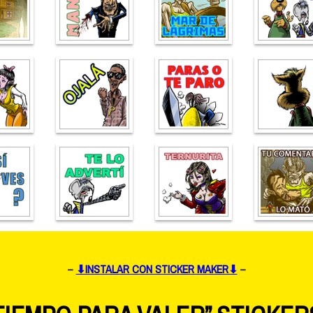
–
⬇INSTALAR CON STICKER MAKER⬇
–