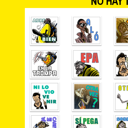
“NO HAY 