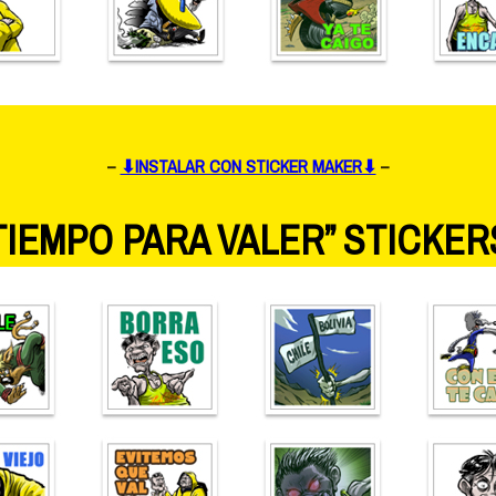
–
⬇INSTALAR CON STICKER MAKER⬇
–
TIEMPO PARA VALER” STICKER