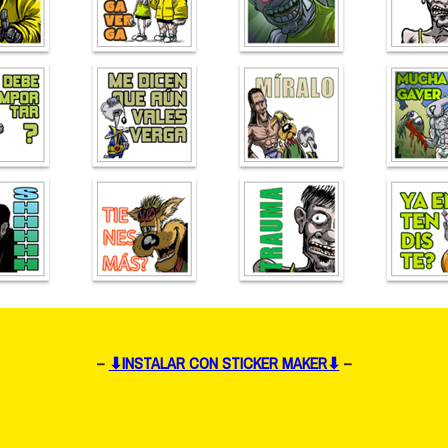
–
⬇INSTALAR CON STICKER MAKER⬇
–