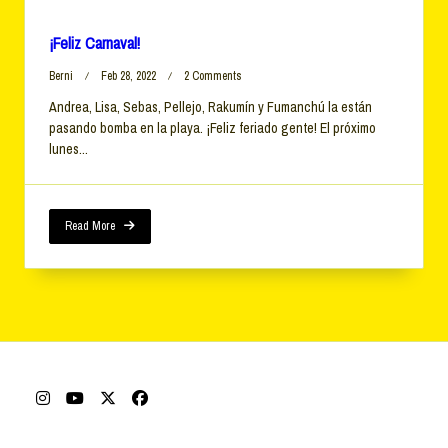
¡Feliz Carnaval!
On
Berni
Feb 28, 2022
2 Comments
¡Feliz
Andrea, Lisa, Sebas, Pellejo, Rakumín y Fumanchú la están
Carnaval!
pasando bomba en la playa. ¡Feliz feriado gente! El próximo
lunes...
Read More