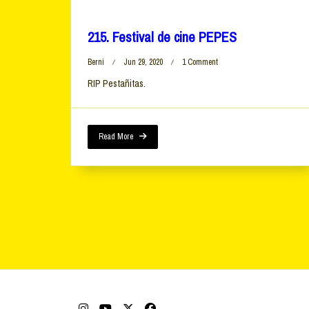
215. Festival de cine PEPES
On
Berni
Jun 29, 2020
1 Comment
215.
RIP Pestañitas.
Festival
De
Cine
PEPES
Read More