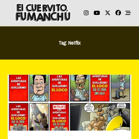
Skip
to
content
Tag:
Netflix