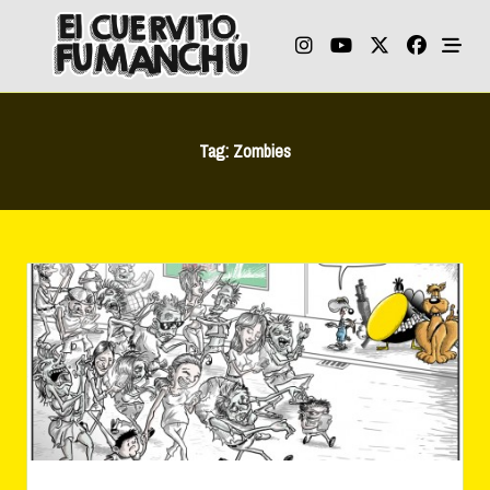
Skip
to
content
Tag:
Zombies