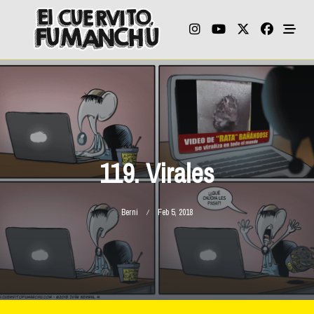
Skip
to
content
119. Virales
Berni
Feb 5, 2018