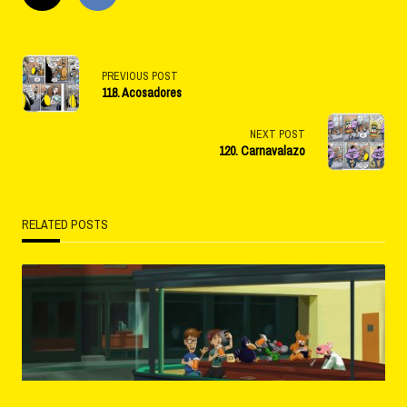
<span
PREVIOUS POST
118. Acosadores
class="nav-
subtitle
NEXT POST
120. Carnavalazo
screen-
reader-
RELATED POSTS
text">Page</span>