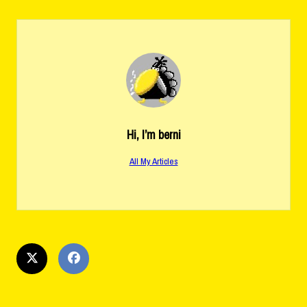
Hi, I’m
berni
All My Articles