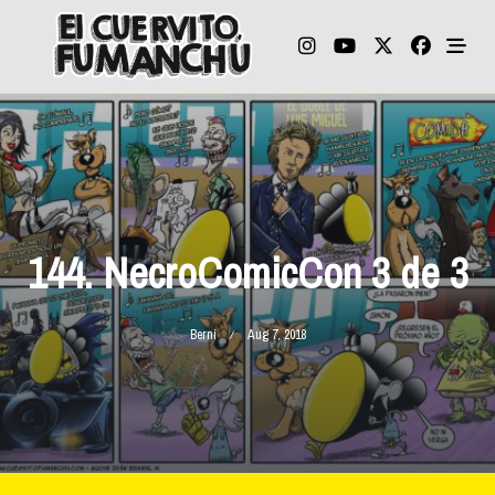
Skip
to
content
144. NecroComicCon 3 de 3
Berni
Aug 7, 2018