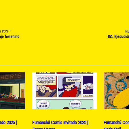
S POST
N
aje femenino
151. Ejecució
v-
e</span>
do 2025 |
Fumanchú Comic Invitado 2025 |
Fumanchú Comi