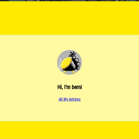
Hi, I’m
berni
All My Articles