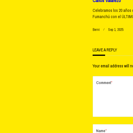
Carlos Valarezo
Celebramos los 20 años 
Fumanchú con el ÚLTIMO
Berni
Sep 1, 2025
LEAVE A REPLY
Your email address will n
Comment
*
Name
*