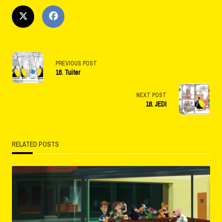
<span
PREVIOUS POST
16. Tuiter
class="nav-
subtitle
NEXT POST
18. JEDI
screen-
reader-
RELATED POSTS
text">Page</span>