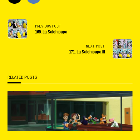
<span
PREVIOUS POST
169. La Salchipapa
class="nav-
subtitle
NEXT POST
171. La Salchipapa III
screen-
reader-
RELATED POSTS
text">Page</span>