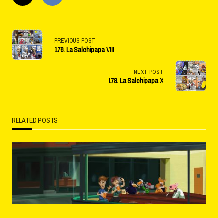
<span
PREVIOUS POST
176. La Salchipapa VIII
class="nav-
subtitle
NEXT POST
178. La Salchipapa X
screen-
reader-
RELATED POSTS
text">Page</span>