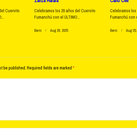
Zanza Harara
Carlo Celi
del Cuervito
Celebramos los 20 años del Cuervito
Celebramos los 
...
Fumanchú con el ÚLTIMO...
Fumanchú con e
Berni
Aug 26, 2025
Berni
Aug 25,
ot be published.
Required fields are marked
*