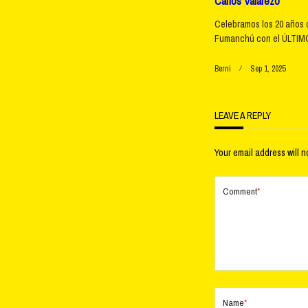
Carlos Valarezo
Celebramos los 20 años 
Fumanchú con el ÚLTIMO
Berni
Sep 1, 2025
LEAVE A REPLY
Your email address will n
Comment
*
Name
*