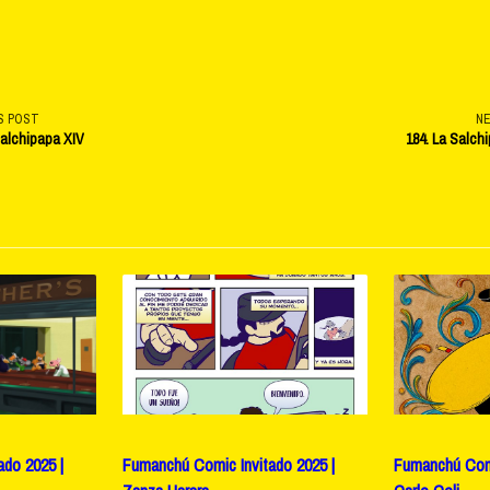
S POST
N
Salchipapa XIV
184. La Salch
v-
e</span>
do 2025 |
Fumanchú Comic Invitado 2025 |
Fumanchú Comi