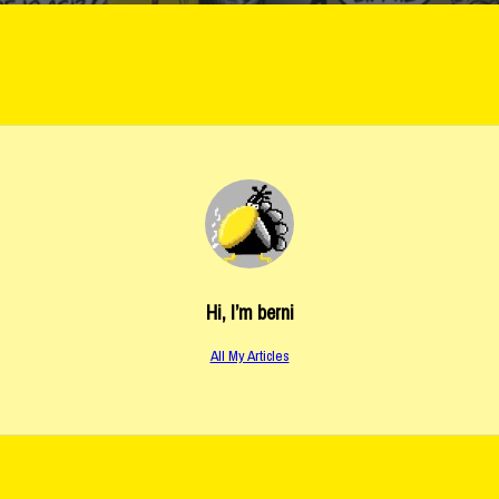
Hi, I’m
berni
All My Articles