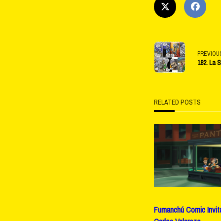
<span
PREVIOU
182. La 
class="na
subtitle
RELATED POSTS
screen-
reader-
text">Pag
Fumanchú Comic Invita