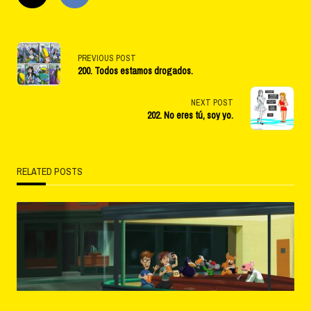
<span
PREVIOUS POST
200. Todos estamos drogados.
class="nav-
subtitle
NEXT POST
202. No eres tú, soy yo.
screen-
reader-
RELATED POSTS
text">Page</span>