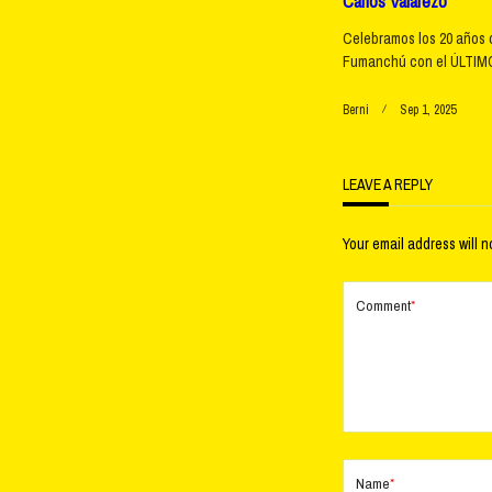
Carlos Valarezo
Celebramos los 20 años 
Fumanchú con el ÚLTIMO
Berni
Sep 1, 2025
LEAVE A REPLY
Your email address will n
Comment
*
Name
*