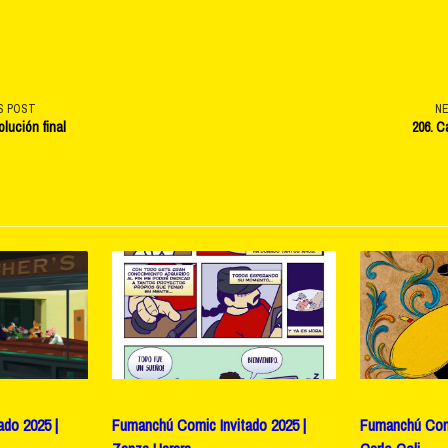
S POST
N
olución final
206. C
v-
e</span>
do 2025 |
Fumanchú Comic Invitado 2025 |
Fumanchú Comi