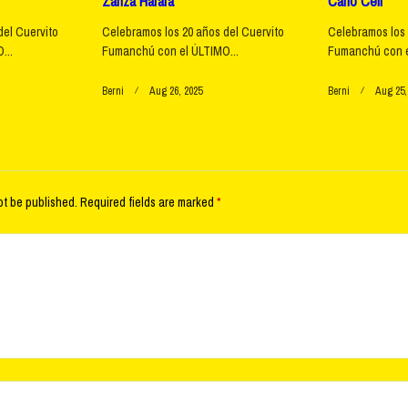
Zanza Harara
Carlo Celi
del Cuervito
Celebramos los 20 años del Cuervito
Celebramos los 
...
Fumanchú con el ÚLTIMO...
Fumanchú con e
Berni
Aug 26, 2025
Berni
Aug 25,
ot be published.
Required fields are marked
*