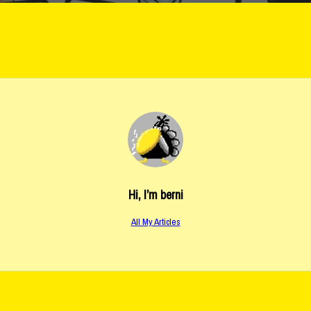
Hi, I’m
berni
All My Articles