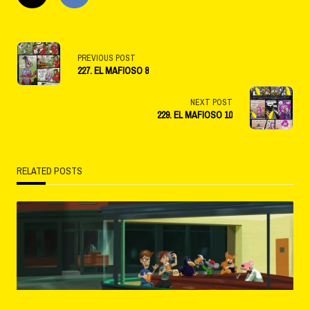
<span
PREVIOUS POST
227. EL MAFIOSO 8
class="nav-
subtitle
NEXT POST
229. EL MAFIOSO 10
screen-
reader-
RELATED POSTS
text">Page</span>