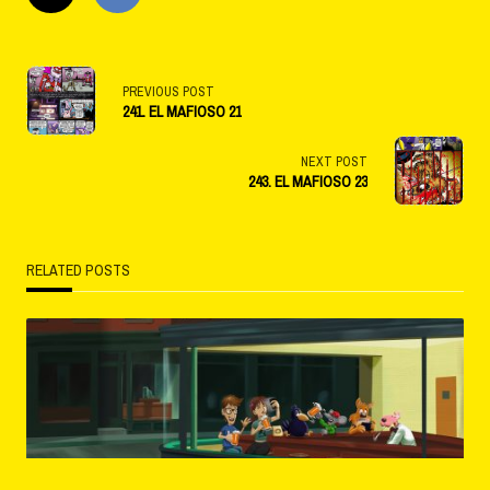
<span
PREVIOUS POST
241. EL MAFIOSO 21
class="nav-
subtitle
NEXT POST
243. EL MAFIOSO 23
screen-
reader-
RELATED POSTS
text">Page</span>