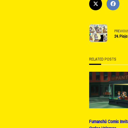
<span
PREVIOU
24. Pioj
class="na
subtitle
RELATED POSTS
screen-
reader-
text">Pag
Fumanchú Comic Invita