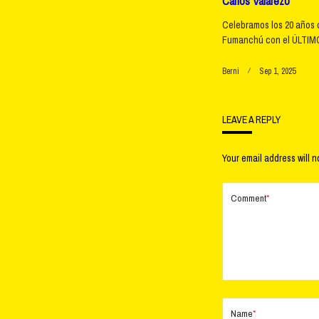
Carlos Valarezo
Celebramos los 20 años 
Fumanchú con el ÚLTIMO
Berni
Sep 1, 2025
LEAVE A REPLY
Your email address will n
Comment
*
Name
*