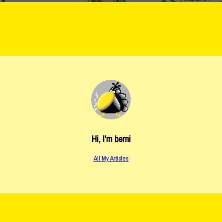
Hi, I’m
berni
All My Articles