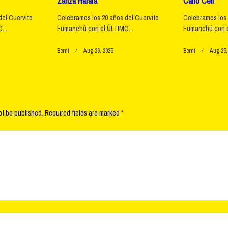
Zanza Harara
Carlo Celi
del Cuervito
Celebramos los 20 años del Cuervito
Celebramos los 
...
Fumanchú con el ÚLTIMO...
Fumanchú con e
Berni
Aug 26, 2025
Berni
Aug 25,
ot be published.
Required fields are marked
*