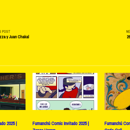
S POST
N
ozza y Juan Chakal
26
v-
e</span>
do 2025 |
Fumanchú Comic Invitado 2025 |
Fumanchú Comi