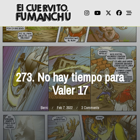
Skip
to
content
273. No hay tiempo para
Valer 17
On
Berni
Feb 7, 2022
3 Comments
273.
No
Hay
Tiempo
Para