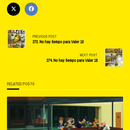
<span
PREVIOUS POST
272. No hay tiempo para Valer 16
class="nav-
subtitle
NEXT POST
274. No hay tiempo para Valer 18
screen-
reader-
RELATED POSTS
text">Page</span>