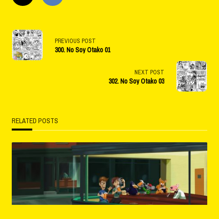
<span
PREVIOUS POST
300. No Soy Otako 01
class="nav-
subtitle
NEXT POST
302. No Soy Otako 03
screen-
reader-
RELATED POSTS
text">Page</span>