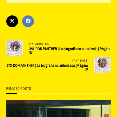
<span
PREVIOUS POST
341. DON PANTHER | La biografía no autorizada | Página
class="nav-
07
NEXT POST
subtitle
343. DON PANTHER | La biografía no autorizada | Página
09
screen-
reader-
RELATED POSTS
text">Page</span>