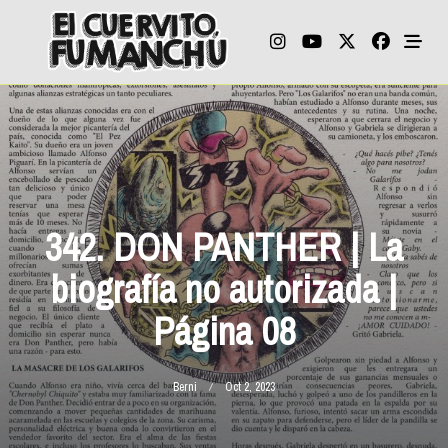
Skip
to
content
342. DON PANTHER | La
biografía no autorizada |
Página 08
Berni
Oct 2, 2023