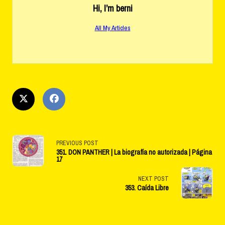
Hi, I’m
berni
All My Articles
<span
PREVIOUS POST
351. DON PANTHER | La biografía no autorizada | Página
class="nav-
17
subtitle
NEXT POST
353. Caída Libre
screen-