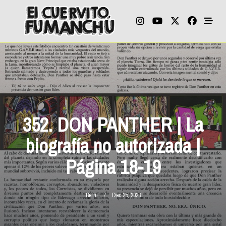
Skip
to
content
352. DON PANTHER | La
biografía no autorizada |
Página 18-19
Berni
Dec 25, 2023