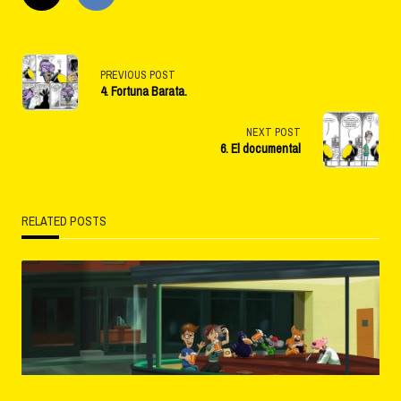
<span
PREVIOUS POST
4. Fortuna Barata.
class="nav-
subtitle
NEXT POST
6. El documental
screen-
reader-
RELATED POSTS
text">Page</span>