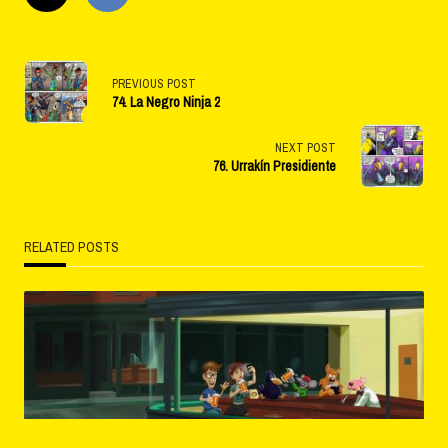
<span
PREVIOUS POST
74. La Negro Ninja 2
class="nav-
subtitle
NEXT POST
76. Urrakín Presidiente
screen-
reader-
RELATED POSTS
text">Page</span>