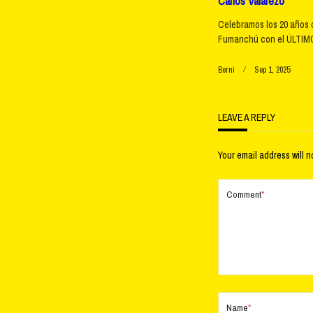
Carlos Valarezo
Celebramos los 20 años 
Fumanchú con el ÚLTIMO
Berni
Sep 1, 2025
LEAVE A REPLY
Your email address will n
Comment
*
Name
*