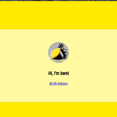
Hi, I’m
berni
All My Articles