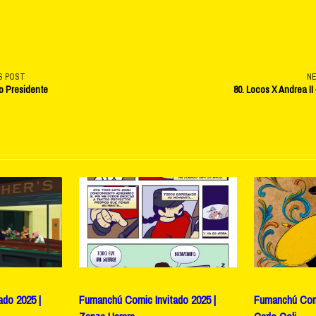
S POST
N
o Presidente
80. Locos X Andrea II
v-
e</span>
do 2025 |
Fumanchú Comic Invitado 2025 |
Fumanchú Comi