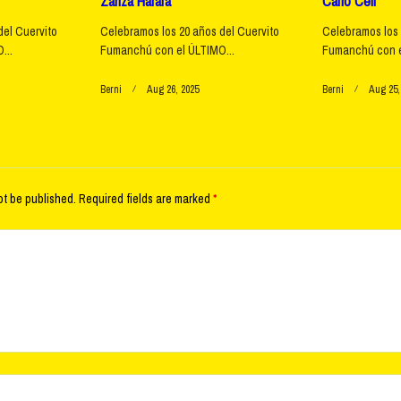
Zanza Harara
Carlo Celi
del Cuervito
Celebramos los 20 años del Cuervito
Celebramos los 
...
Fumanchú con el ÚLTIMO...
Fumanchú con e
Berni
Aug 26, 2025
Berni
Aug 25,
ot be published.
Required fields are marked
*