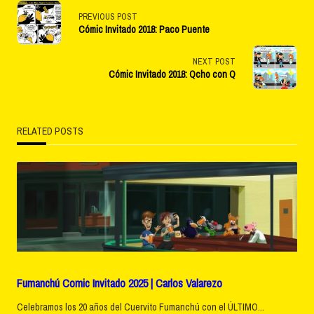
<span
PREVIOUS POST
Cómic Invitado 2018: Paco Puente
class="nav-
subtitle
NEXT POST
Cómic Invitado 2018: Qcho con Q
screen-
reader-
RELATED POSTS
text">Page</span>
Fumanchú Comic Invitado 2025 | Carlos Valarezo
Celebramos los 20 años del Cuervito Fumanchú con el ÚLTIMO...