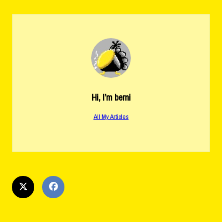
Hi, I’m
berni
All My Articles