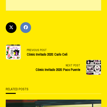
<span
PREVIOUS POST
Cómic Invitado 2020: Carlo Celi
class="nav-
subtitle
NEXT POST
Cómic Invitado 2020: Paco Puente
screen-
reader-
RELATED POSTS
text">Page</span>