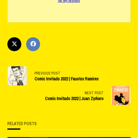
All My Articles
<span
PREVIOUS POST
Comic Invitado 2022 | Faustox Ramirex
class="nav-
subtitle
NEXT POST
Comic Invitado 2022 | Juan Zyrkero
screen-
reader-
RELATED POSTS
text">Page</span>