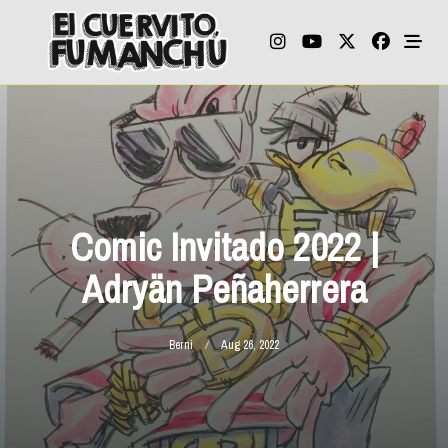
Skip
to
content
Comic Invitado 2022 |
Adryän Peñaherrera
Berni
Aug 26, 2022