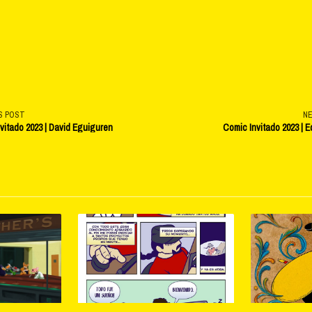
S POST
N
vitado 2023 | David Eguiguren
Comic Invitado 2023 | E
v-
e</span>