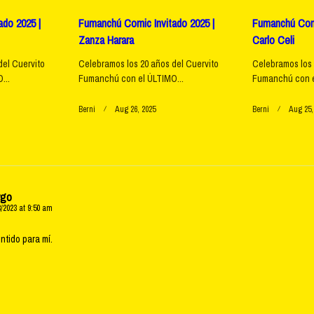
do 2025 |
Fumanchú Comic Invitado 2025 |
Fumanchú Comi
Zanza Harara
Carlo Celi
del Cuervito
Celebramos los 20 años del Cuervito
Celebramos los 
...
Fumanchú con el ÚLTIMO...
Fumanchú con e
Berni
Aug 26, 2025
Berni
Aug 25,
rgo
8/2023 at 9:50 am
ntido para mí.