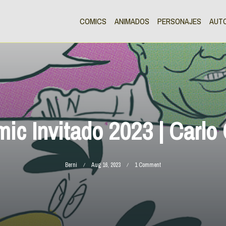
COMICS
ANIMADOS
PERSONAJES
AUT
ic Invitado 2023 | Carlo 
On
Berni
Aug 16, 2023
1 Comment
Comic
Invitado
2023
|
Carlo
Celi