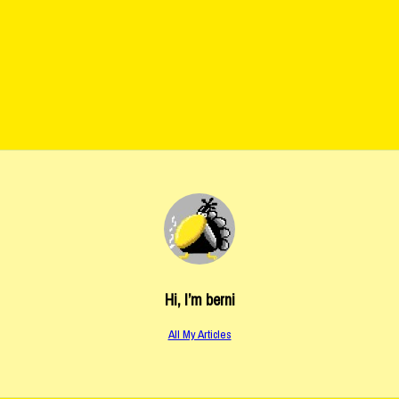
Hi, I’m
berni
All My Articles