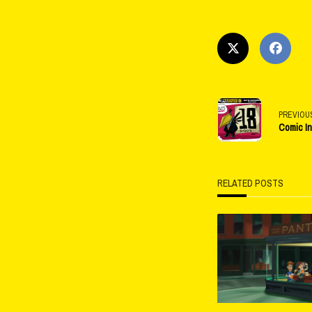
<span
PREVIOU
Comic In
class="na
subtitle
RELATED POSTS
screen-
reader-
text">Pag