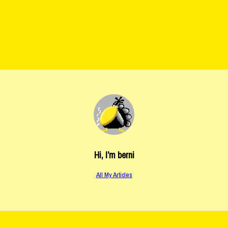
Hi, I’m
berni
All My Articles