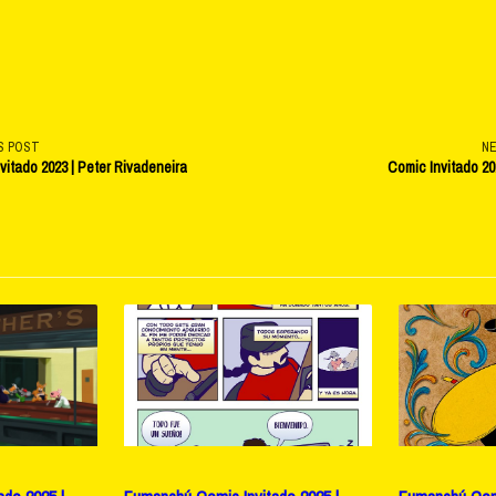
S POST
N
vitado 2023 | Peter Rivadeneira
Comic Invitado 202
v-
e</span>