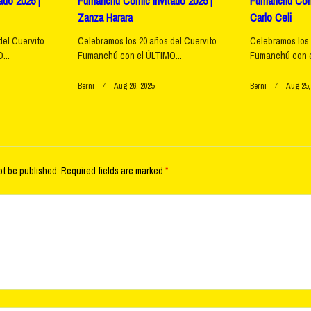
do 2025 |
Fumanchú Comic Invitado 2025 |
Fumanchú Comi
Zanza Harara
Carlo Celi
del Cuervito
Celebramos los 20 años del Cuervito
Celebramos los 
...
Fumanchú con el ÚLTIMO...
Fumanchú con e
Berni
Aug 26, 2025
Berni
Aug 25,
ot be published.
Required fields are marked
*