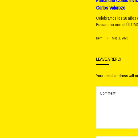
Fumanchú Comic Invita
Carlos Valarezo
Celebramos los 20 años 
Fumanchú con el ÚLTIMO
Berni
Sep 1, 2025
LEAVE A REPLY
Your email address will n
Comment
*