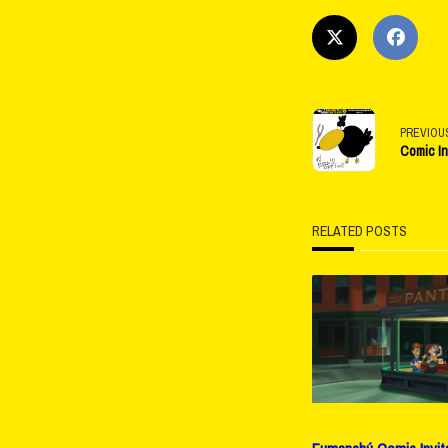
<span
PREVIOU
Comic In
class="na
subtitle
RELATED POSTS
screen-
reader-
text">Pag