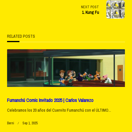
<span
NEXT POST
1. Kung Fu
class="nav-
subtitle
RELATED POSTS
screen-
reader-
text">Page</span>
Fumanchú Comic Invitado 2025 | Carlos Valarezo
Celebramos los 20 años del Cuervito Fumanchú con el ÚLTIMO...
Berni
Sep 1, 2025