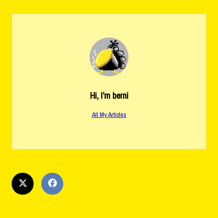
Hi, I’m
berni
All My Articles