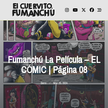
Skip
to
content
Fumanchú La Película – EL
CÓMIC | Página 08
Berni
Mar 25, 2024