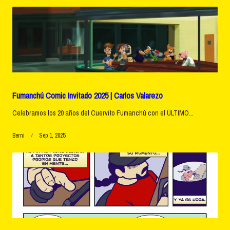
text">Page</span>
Fumanchú Comic Invitado 2025 | Carlos Valarezo
Celebramos los 20 años del Cuervito Fumanchú con el ÚLTIMO...
Berni
Sep 1, 2025