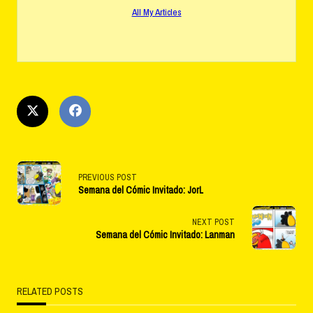
All My Articles
<span
PREVIOUS POST
Semana del Cómic Invitado: JorL
class="nav-
subtitle
NEXT POST
Semana del Cómic Invitado: Lanman
screen-
reader-
RELATED POSTS