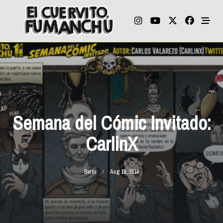
Skip
to
content
Semana del Cómic Invitado:
CarlinX
Berni
Aug 19, 2016