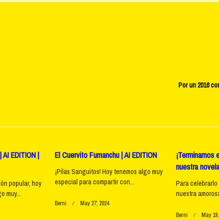
Por un 2016 co
v-
 AI EDITION |
El Cuervito Fumanchu | AI EDITION
¡Terminamos e
nuestra novela
¡Pilas Sanguitos! Hoy tenemos algo muy
especial para compartir con...
ión popular, hoy
Para celebrarlo
e</span>
o muy...
nuestra amorosa 
Berni
May 27, 2024
Berni
May 19,