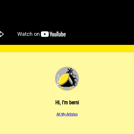
Hi, I’m
berni
All My Articles