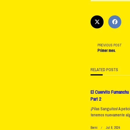
<span
PREVIOUS POST
Primer mes.
class="na
RELATED POSTS
subtitle
screen-
El Cuervito Fumanchu |
Part 2
reader-
¡Pilas Sanguitos! A petic
text">Pag
tenemos nuevamente alg
Berni
Jul 8, 2024