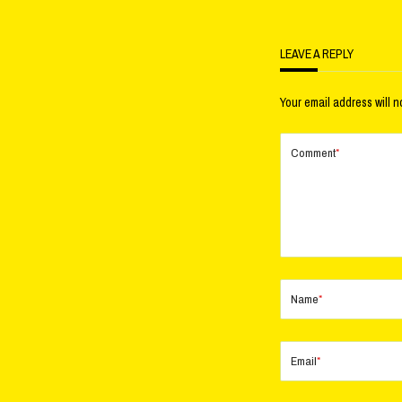
LEAVE A REPLY
Your email address will n
Comment
*
Name
*
Email
*