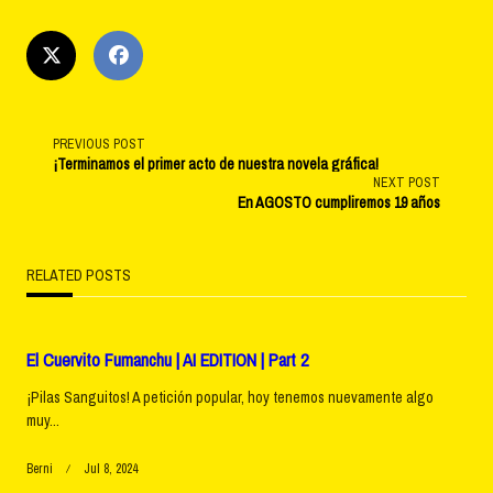
<span
PREVIOUS POST
¡Terminamos el primer acto de nuestra novela gráfica!
NEXT POST
class="nav-
En AGOSTO cumpliremos 19 años
subtitle
RELATED POSTS
screen-
reader-
El Cuervito Fumanchu | AI EDITION | Part 2
text">Page</span>
¡Pilas Sanguitos! A petición popular, hoy tenemos nuevamente algo
muy...
Berni
Jul 8, 2024