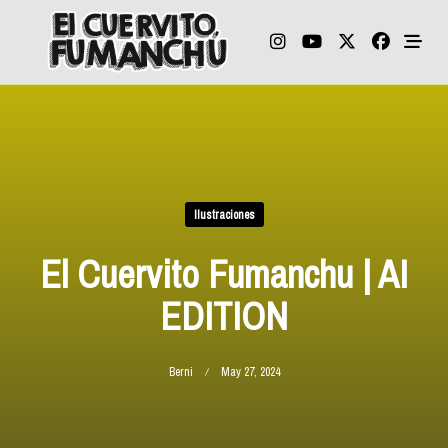
Skip
to
content
Ilustraciones
El Cuervito Fumanchu | AI
EDITION
Berni
May 27, 2024