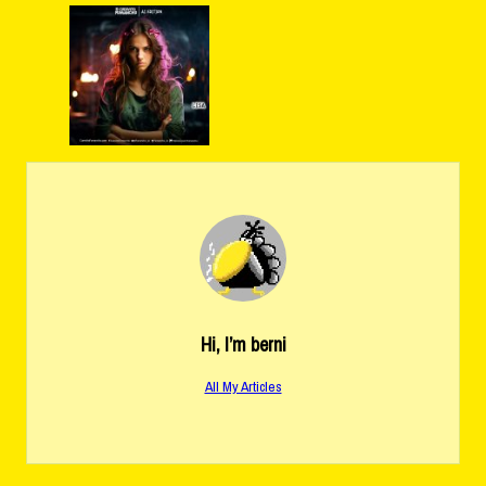
Hi, I’m
berni
All My Articles