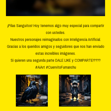
¡Pilas Sanguitos! Hoy tenemos algo muy especial para compartir
con ustedes.
Nuestros personajes reimaginados con Inteligencia Artificial.
Gracias a los queridos amigos y seguidores que nos han enviado
estas increíbles imágenes.
Si quieren una segunda parte DALE LIKE y COMPARTE!????
#AiArt
#CuervitoFumanchu