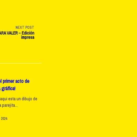
NEXT POST
ARA VALER – Edición
impresa
l primer acto de
 gráfica!
 aqui esta un dibujo de
parejita...
 2024