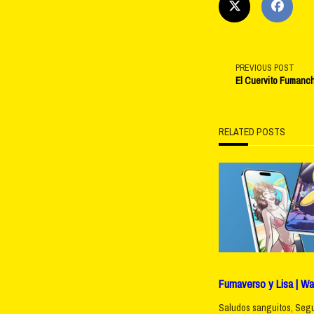
<span
PREVIOUS POST
El Cuervito Fumanch
class="na
subtitle
RELATED POSTS
screen-
reader-
text">Pag
Fumaverso y Lisa | Wa
Saludos sanguitos, Seg