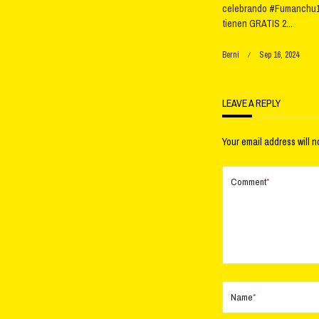
celebrando #Fumanchu1
tienen GRATIS 2...
Berni
Sep 16, 2024
LEAVE A REPLY
Your email address will n
Comment
*
Name
*