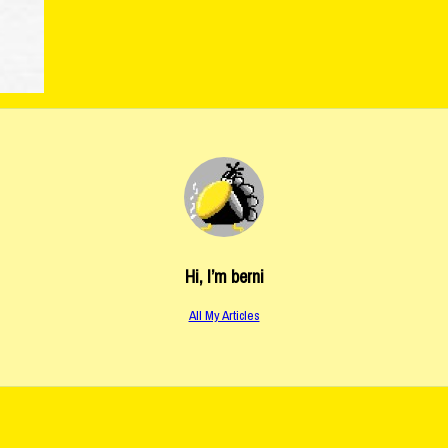
Hi, I’m
berni
All My Articles