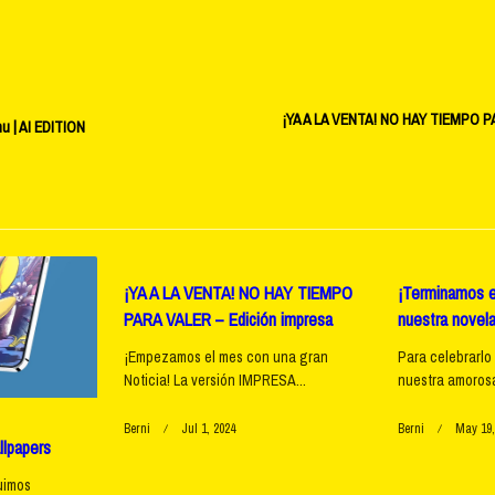
¡YA A LA VENTA! NO HAY TIEMPO P
u | AI EDITION
v-
¡YA A LA VENTA! NO HAY TIEMPO
¡Terminamos e
PARA VALER – Edición impresa
nuestra novela
e</span>
¡Empezamos el mes con una gran
Para celebrarlo
Noticia! La versión IMPRESA...
nuestra amorosa 
Berni
Jul 1, 2024
Berni
May 19,
llpapers
uimos